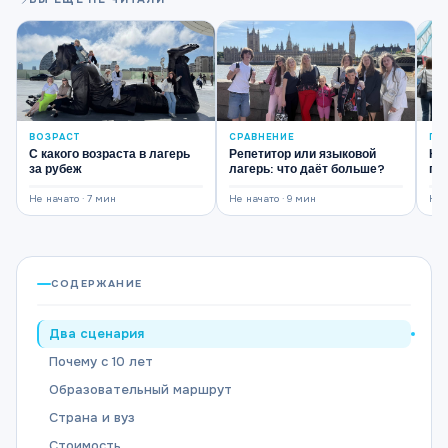
ВОЗРАСТ
СРАВНЕНИЕ
ПО
С какого возраста в лагерь
Репетитор или языковой
Как
за рубеж
лагерь: что даёт больше?
пе
Не начато · 7 мин
Не начато · 9 мин
Не 
СОДЕРЖАНИЕ
Два сценария
Почему с 10 лет
Образовательный маршрут
Страна и вуз
Стоимость