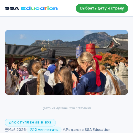
SSA
E
d
u
c
a
t
i
o
n
Выбрать дату и страну
фото из архива SSA Education
ПОСТУПЛЕНИЕ В ВУЗ
Май 2026
12 мин читать
Редакция SSA Education