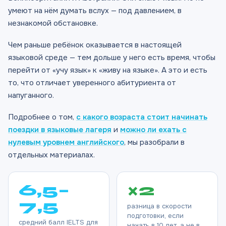
умеют на нём думать вслух — под давлением, в
незнакомой обстановке.
Чем раньше ребёнок оказывается в настоящей
языковой среде — тем дольше у него есть время, чтобы
перейти от «учу язык» к «живу на языке». А это и есть
то, что отличает уверенного абитуриента от
напуганного.
Подробнее о том,
с какого возраста стоит начинать
поездки в языковые лагеря
и
можно ли ехать с
нулевым уровнем английского
, мы разобрали в
отдельных материалах.
6,5–
×2
7,5
разница в скорости
подготовки, если
средний балл IELTS для
начать в 10 лет, а не в